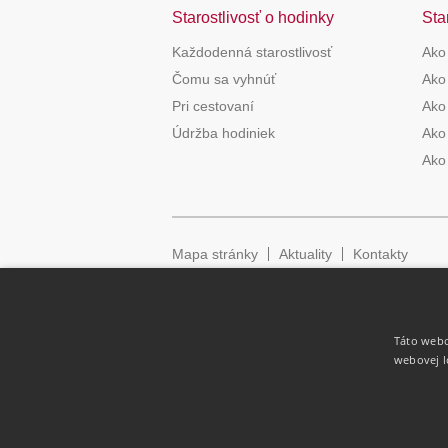
Starostlivosť o hodinky
Sta
Každodenná starostlivosť
Ako
Čomu sa vyhnúť
Ako 
Pri cestovaní
Ako 
Údržba hodiniek
Ako 
Ako
Mapa stránky
Aktuality
Kontakty
Táto webo
webovej l