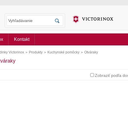
ox
Kontakt
inky Victorinox
Produkty
Kuchynské pomôcky
Otváraky
>
>
>
váraky
Zobraziť podľa do