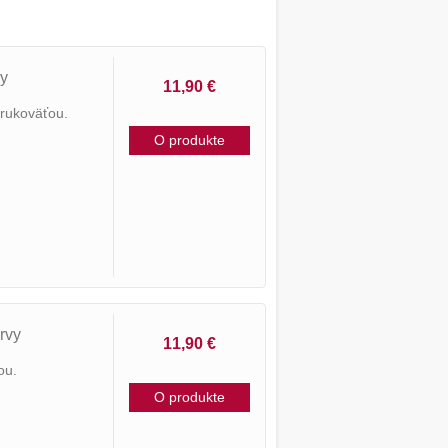
vy
11,90 €
 rukoväťou.
O produkte
rvy
11,90 €
ou.
O produkte