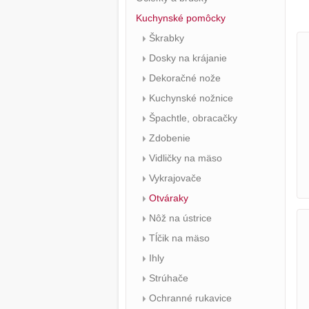
Kuchynské pomôcky
Škrabky
Dosky na krájanie
Dekoračné nože
Kuchynské nožnice
Špachtle, obracačky
Zdobenie
Vidličky na mäso
Vykrajovače
Otváraky
Nôž na ústrice
Tĺčik na mäso
Ihly
Strúhače
Ochranné rukavice