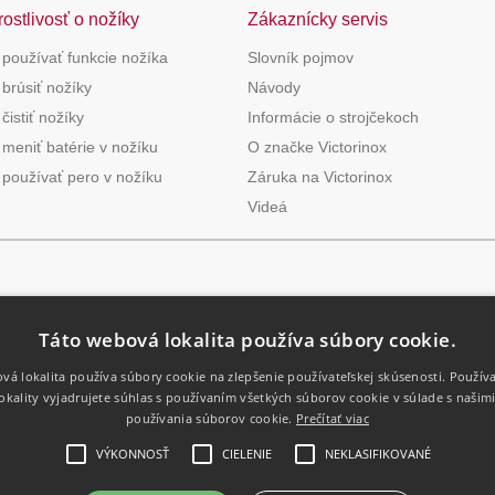
rostlivosť o nožíky
Zákaznícky servis
 používať funkcie nožíka
Slovník pojmov
brúsiť nožíky
Návody
čistiť nožíky
Informácie o strojčekoch
meniť batérie v nožíku
O značke Victorinox
 používať pero v nožíku
Záruka na Victorinox
Videá
Táto webová lokalita používa súbory cookie.
vá lokalita používa súbory cookie na zlepšenie používateľskej skúsenosti. Použív
okality vyjadrujete súhlas s používaním všetkých súborov cookie v súlade s našim
používania súborov cookie.
Prečítať viac
VÝKONNOSŤ
CIELENIE
NEKLASIFIKOVANÉ