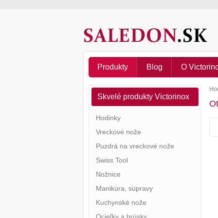
Produkty
Blog
O Victorin
Hod
Skvelé produkty Victorinox
Ot
Hodinky
Vreckové nože
Puzdrá na vreckové nože
Swiss Tool
Nožnice
Manikúra, súpravy
Kuchynské nože
Ocieľky a brúsky