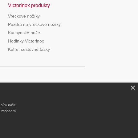
Victorinox produkty
Vreckové nožíky
Puzdrá na vreckové nožíky
Kuchynské nože
Hodinky Victorinox
Kufre, cestovné tašky
×
aním našej
i zásadami