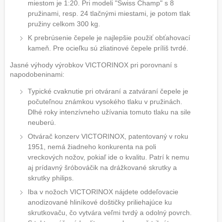
miestom je 1:20. Pri modeli "Swiss Champ" s 8
pružinami, resp. 24 tlačnými miestami, je potom tlak
pružiny celkom 300 kg.
K prebrúsenie čepele je najlepšie použiť obťahovací
kameň. Pre ocieľku sú zliatinové čepele príliš tvrdé.
Jasné výhody výrobkov VICTORINOX pri porovnaní s
napodobeninami:
Typické cvaknutie pri otváraní a zatváraní čepele je
počuteľnou známkou vysokého tlaku v pružinách.
Dlhé roky intenzívneho užívania tomuto tlaku na sile
neuberú.
Otvárač konzerv VICTORINOX, patentovaný v roku
1951, nemá žiadneho konkurenta na poli
vreckových nožov, pokiaľ ide o kvalitu. Patrí k nemu
aj prídavný šróbováčik na drážkované skrutky a
skrutky philips.
Iba v nožoch VICTORINOX nájdete oddeľovacie
anodizované hliníkové doštičky priliehajúce ku
skrutkovaču, čo vytvára veľmi tvrdý a odolný povrch.