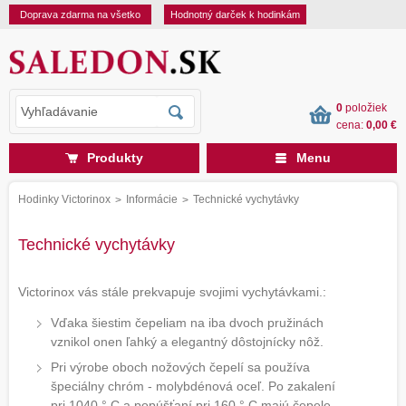
Doprava zdarma na všetko
Hodnotný darček k hodinkám
0
položiek
cena:
0,00 €
Produkty
Menu
Hodinky Victorinox
Informácie
Technické vychytávky
>
>
Technické vychytávky
Victorinox vás stále prekvapuje svojimi vychytávkami.:
Vďaka šiestim čepeliam na iba dvoch pružinách
vznikol onen ľahký a elegantný dôstojnícky nôž.
Pri výrobe oboch nožových čepelí sa používa
špeciálny chróm - molybdénová oceľ. Po zakalení
pri 1040 ° C a popúšťaní pri 160 ° C majú čepele