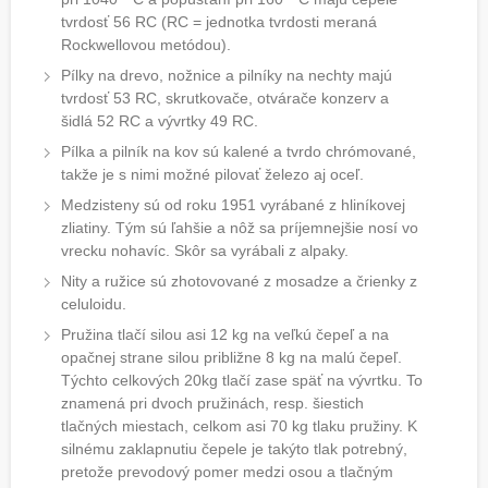
tvrdosť 56 RC (RC = jednotka tvrdosti meraná
Rockwellovou metódou).
Pílky na drevo, nožnice a pilníky na nechty majú
tvrdosť 53 RC, skrutkovače, otvárače konzerv a
šidlá 52 RC a vývrtky 49 RC.
Pílka a pilník na kov sú kalené a tvrdo chrómované,
takže je s nimi možné pilovať železo aj oceľ.
Medzisteny sú od roku 1951 vyrábané z hliníkovej
zliatiny. Tým sú ľahšie a nôž sa príjemnejšie nosí vo
vrecku nohavíc. Skôr sa vyrábali z alpaky.
Nity a ružice sú zhotovované z mosadze a črienky z
celuloidu.
Pružina tlačí silou asi 12 kg na veľkú čepeľ a na
opačnej strane silou približne 8 kg na malú čepeľ.
Týchto celkových 20kg tlačí zase späť na vývrtku. To
znamená pri dvoch pružinách, resp. šiestich
tlačných miestach, celkom asi 70 kg tlaku pružiny. K
silnému zaklapnutiu čepele je takýto tlak potrebný,
pretože prevodový pomer medzi osou a tlačným