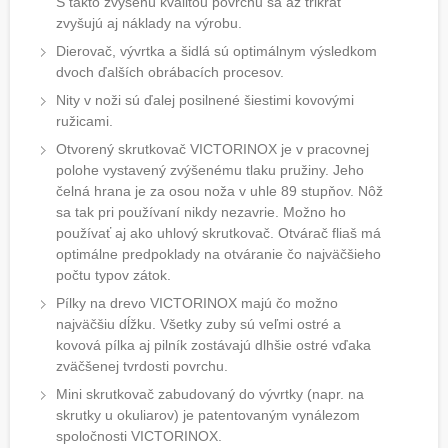
S takto zvýšenú kvalitou povrchu sa až trikrát
zvyšujú aj náklady na výrobu.
Dierovač, vývrtka a šidlá sú optimálnym výsledkom
dvoch ďalších obrábacích procesov.
Nity v noži sú ďalej posilnené šiestimi kovovými
ružicami.
Otvorený skrutkovač VICTORINOX je v pracovnej
polohe vystavený zvýšenému tlaku pružiny. Jeho
čelná hrana je za osou noža v uhle 89 stupňov. Nôž
sa tak pri používaní nikdy nezavrie. Možno ho
používať aj ako uhlový skrutkovač. Otvárač fliaš má
optimálne predpoklady na otváranie čo najväčšieho
počtu typov zátok.
Pílky na drevo VICTORINOX majú čo možno
najväčšiu dĺžku. Všetky zuby sú veľmi ostré a
kovová pílka aj pilník zostávajú dlhšie ostré vďaka
zväčšenej tvrdosti povrchu.
Mini skrutkovač zabudovaný do vývrtky (napr. na
skrutky u okuliarov) je patentovaným vynálezom
spoločnosti VICTORINOX.