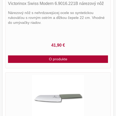
Victorinox Swiss Modern 6.9016.221B nárezový nôž
Nárezový nôž s nehrdzavejúcej ocele so syntetickou
rukoväťou s rovným ostrím a dĺžkou čepele 22 cm. Vhodné
do umývačky riadov.
41,90 €
O produkte