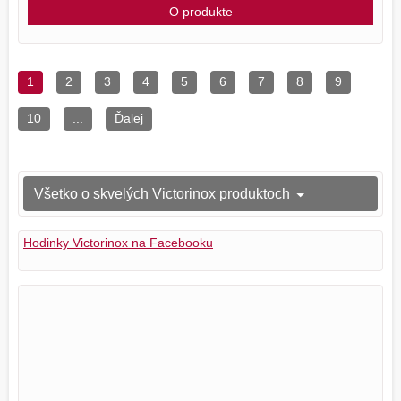
O produkte
1
2
3
4
5
6
7
8
9
10
...
Ďalej
Všetko o skvelých Victorinox produktoch
Hodinky Victorinox na Facebooku