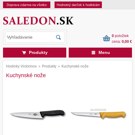
Doprava zdarma na všetko
Hodnotný darček k hodinkám
0
položiek
cena:
0,00 €
Produkty
Menu
Hodinky Victorinox
Produkty
Kuchynské nože
>
>
Kuchynské nože