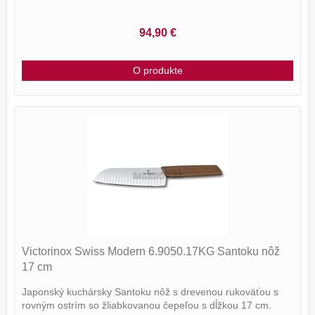
94,90 €
O produkte
Victorinox Swiss Modern 6.9050.17KG Santoku nôž
17 cm
Japonský kuchársky Santoku nôž s drevenou rukoväťou s
rovným ostrím so žliabkovanou čepeľou s dĺžkou 17 cm.