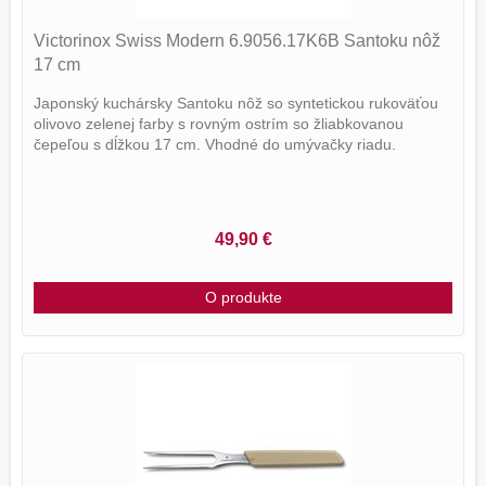
Victorinox Swiss Modern 6.9056.17K6B Santoku nôž
17 cm
Japonský kuchársky Santoku nôž so syntetickou rukoväťou
olivovo zelenej farby s rovným ostrím so žliabkovanou
čepeľou s dĺžkou 17 cm. Vhodné do umývačky riadu.
49,90 €
O produkte